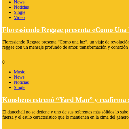
News
Noticias
Single
Video
Floressiendo Reggae presenta «Como Una
Floressiendo Reggae presenta “Como una luz”, un viaje de revolución
reggae con un mensaje profundo de amor, transformación y conexión e
0
Music
News
Noticias
Single
Konshens estrenó “Yard Man” y reafirma su
El dancehall no se detiene y uno de sus referentes más sólidos lo sab
fuerza y el estilo característico que lo mantienen en la cima del géne