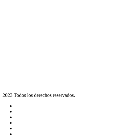
2023 Todos los derechos reservados.
Noticias
Eventos
Programas
Equipo
Tienda
Merchandising