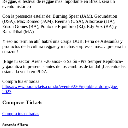
Reggae, el festival de reggae más importante en Brasil, será un
evento histórico
Con la presencia estelar de:
Burning Spear
(JAM),
Groundation
(USA),
Max Romeo
(JAM),
Reemah
(USA),
Alborosie
(ITA),
Edson Gomes
(BA),
Ponto de Equilíbrio
(RJ),
Edy Vox
(BA) y
Raiz Tribal
(MA)
Y eso no termina ahí, habrá una Carpa DUB, Feria de Artesanías y
productos de la cultura reggae y muchas sorpresas más… ¡prepara tu
corazón!
¡Elige tu sector: Arena «20 años» o Salón «Pra Semper República»
y garantiza tu presencia antes de los cambios de tanda! ¡Las entradas
están a la venta en PIDA!
Compra tus entradas
https://www.boratickets.com.br/evento/230/republica-do-reggae-
2023
Comprar Tickets
Compra tus entradas
Sonando AHora