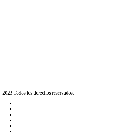
2023 Todos los derechos reservados.
Noticias
Eventos
Programas
Equipo
Tienda
Merchandising