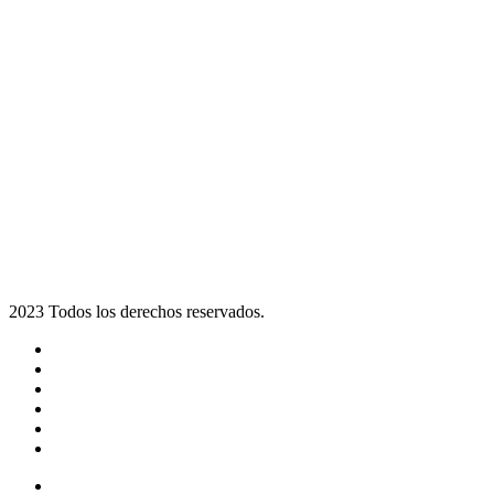
2023 Todos los derechos reservados.
Noticias
Eventos
Programas
Equipo
Tienda
Merchandising