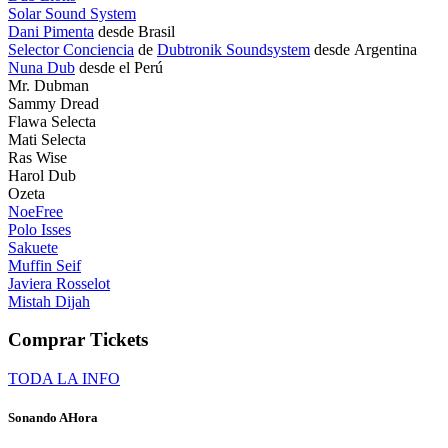
Solar Sound System
Dani Pimenta
desde Brasil
Selector Conciencia
de
Dubtronik Soundsystem
desde Argentina
Nuna Dub
desde el Perú
Mr. Dubman
Sammy Dread
Flawa Selecta
Mati Selecta
Ras Wise
Harol Dub
Ozeta
NoeFree
Polo Isses
Sakuete
Muffin Seif
Javiera Rosselot
Mistah Dijah
Comprar Tickets
TODA LA INFO
Sonando AHora