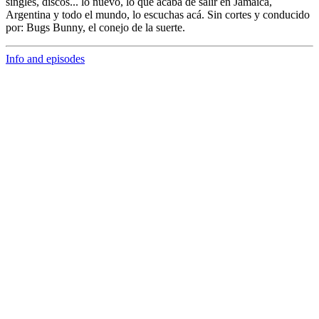
singles, discos... lo nuevo,
lo que acaba de salir en
Jamaica,
Argentina y todo el mundo,
lo escuchas acá. Sin cortes y conducido
por:
Bugs Bunny,
el conejo de la suerte.
Info and episodes