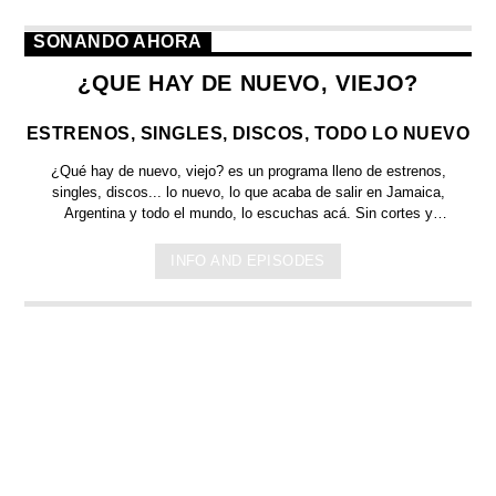
SONANDO AHORA
¿QUE HAY DE NUEVO, VIEJO?
ESTRENOS, SINGLES, DISCOS, TODO LO NUEVO
¿Qué hay de nuevo, viejo?
es un programa lleno de
estrenos,
singles, discos... lo nuevo,
lo que acaba de salir en
Jamaica,
Argentina y todo el mundo,
lo escuchas acá. Sin cortes y
conducido por:
Bugs Bunny,
el conejo de la suerte.
INFO AND EPISODES