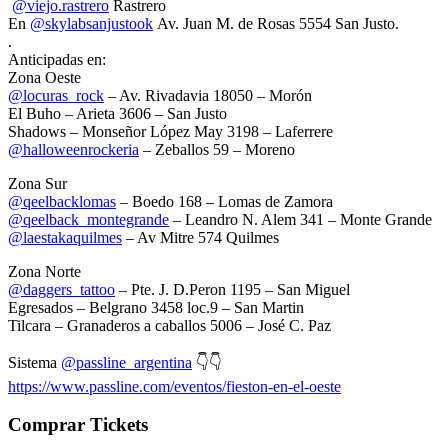
@viejo.rastrero
Rastrero
En
@skylabsanjustook
Av. Juan M. de Rosas 5554 San Justo.
.
Anticipadas en:
Zona Oeste
@locuras_rock
– Av. Rivadavia 18050 – Morón
El Buho – Arieta 3606 – San Justo
Shadows – Monseñor López May 3198 – Laferrere
@halloweenrockeria
– Zeballos 59 – Moreno
Zona Sur
@qeelbacklomas
– Boedo 168 – Lomas de Zamora
@qeelback_montegrande
– Leandro N. Alem 341 – Monte Grande
@laestakaquilmes
– Av Mitre 574 Quilmes
Zona Norte
@daggers_tattoo
– Pte. J. D.Peron 1195 – San Miguel
Egresados – Belgrano 3458 loc.9 – San Martin
Tilcara – Granaderos a caballos 5006 – José C. Paz
Sistema
@passline_argentina
👇👇
https://www.passline.com/eventos/fieston-en-el-oeste
Comprar Tickets