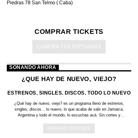
Piedras 78 San Telmo ( Caba)
COMPRAR TICKETS
COMPRA TUS ENTRADAS
SONANDO AHORA
¿QUE HAY DE NUEVO, VIEJO?
ESTRENOS, SINGLES, DISCOS, TODO LO NUEVO
¿Qué hay de nuevo, viejo?
es un programa lleno de
estrenos,
singles, discos... lo nuevo,
lo que acaba de salir en
Jamaica,
Argentina y todo el mundo,
lo escuchas acá. Sin cortes y
conducido por:
Bugs Bunny,
el conejo de la suerte.
INFO AND EPISODES