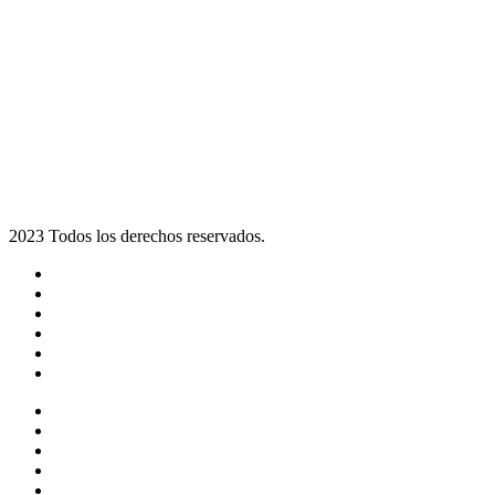
2023 Todos los derechos reservados.
Noticias
Eventos
Programas
Equipo
Tienda
Merchandising