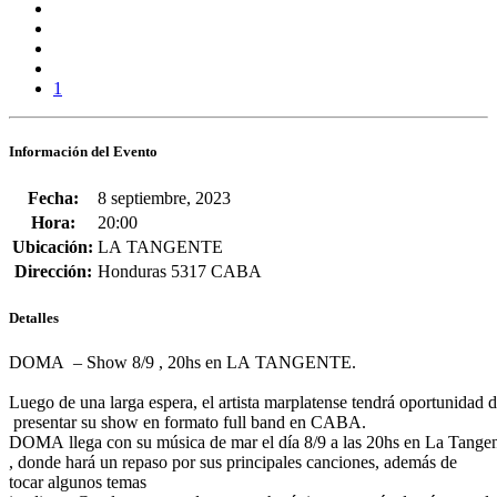
1
Información del Evento
Fecha:
8 septiembre, 2023
Hora:
20:00
Ubicación:
LA TANGENTE
Dirección:
Honduras 5317 CABA
Detalles
DOMA – Show 8/9 , 20hs en LA TANGENTE.
Luego de una larga espera, e
l artista marplatense tendrá oportunidad 
presentar
su show en formato full band en CABA.
DOMA llega
con su música
de mar el día 8/9 a
las 20hs en
La Tange
, d
onde hará un repaso por sus principales canciones, además de
tocar algunos temas