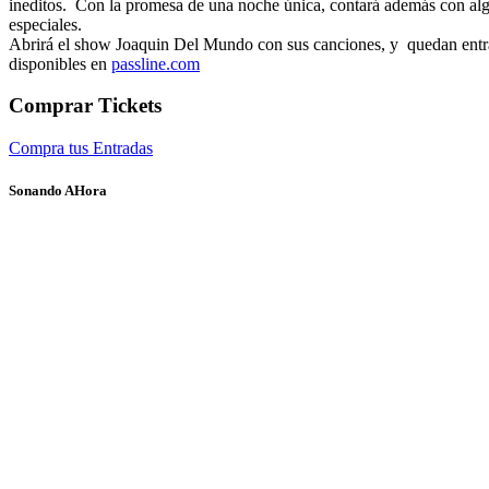
ineditos
. Con la promesa de una noche única,
contará
además
con al
especiales
.
Abrirá el show
Joaquin
Del Mundo
con sus canciones
,
y
quedan entr
disponibles
en
passline.com
Comprar Tickets
Compra tus Entradas
Sonando AHora