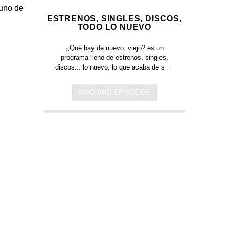
 uno de
ESTRENOS, SINGLES, DISCOS,
TODO LO NUEVO
¿Qué hay de nuevo, viejo?
es un
programa lleno de
estrenos, singles,
discos... lo nuevo,
lo que acaba de salir
en
Jamaica, Argentina y todo el mundo,
lo escuchas acá. Sin cortes y
INFO AND EPISODES
conducido por:
Bugs Bunny,
el conejo
de la suerte.