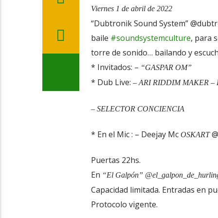
Viernes 1 de abril de 2022
“Dubtronik Sound System” @dubtron
baile
#soundsystemculture
, para 
torre de sonido… bailando y escuch
* Invitados: –
“GASPAR OM”
* Dub Live:
– ARI RIDDIM MAKER –
– SELECTOR CONCIENCIA
* En el Mic : – Deejay Mc
@o
OSKART
Puertas 22hs.
En
“El Galpón” @el_galpon_de_hurli
Capacidad limitada. Entradas en p
Protocolo vigente.