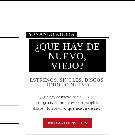
SONANDO AHORA
¿QUE HAY DE
NUEVO,
VIEJO?
ESTRENOS, SINGLES, DISCOS,
TODO LO NUEVO
es un
¿Qué hay de nuevo, viejo?
programa lleno de
estrenos, singles,
lo que acaba de salir
discos... lo nuevo,
en
lo
Jamaica, Argentina y todo el mundo,
escuchas acá. Sin cortes y conducido
INFO AND EPISODES
por:
el conejo de la suerte.
Bugs Bunny,