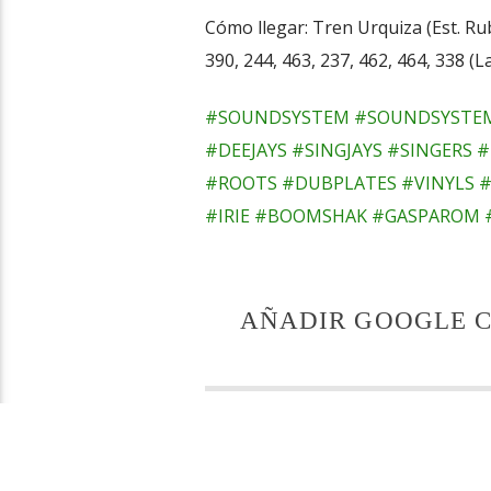
Cómo llegar: Tren Urquiza (Est. Rub
390, 244, 463, 237, 462, 464, 338 (L
#SOUNDSYSTEM
#SOUNDSYSTE
#DEEJAYS
#SINGJAYS
#SINGERS
#
#ROOTS
#DUBPLATES
#VINYLS
#
#IRIE
#BOOMSHAK
#GASPAROM
AÑADIR GOOGLE 