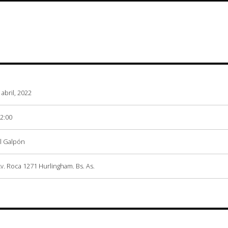
 abril, 2022
2:00
l Galpón
v. Roca 1271 Hurlingham. Bs. As.