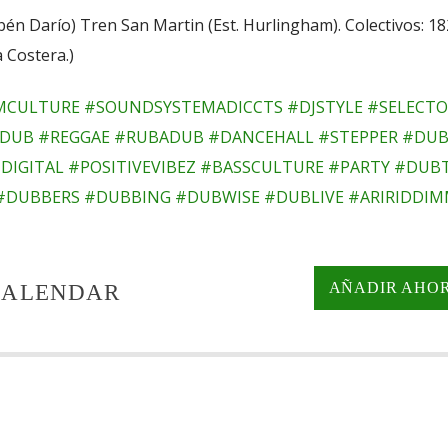
én Darío) Tren San Martin (Est. Hurlingham). Colectivos: 18
a Costera.)
MCULTURE
#SOUNDSYSTEMADICCTS
#DJSTYLE
#SELECTO
DUB
#REGGAE
#RUBADUB
#DANCEHALL
#STEPPER
#DUB
DIGITAL
#POSITIVEVIBEZ
#BASSCULTURE
#PARTY
#DUBT
#DUBBERS
#DUBBING
#DUBWISE
#DUBLIVE
#ARIRIDDIM
AÑADIR AHO
CALENDAR