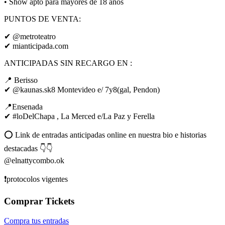
• Show apto para mayores de 18 años
PUNTOS DE VENTA:
✔ @metroteatro
✔ mianticipada.com
ANTICIPADAS SIN RECARGO EN :
📍 Berisso
✔ @kaunas.sk8 Montevideo e/ 7y8(gal, Pendon)
📍Ensenada
✔ #loDelChapa , La Merced e/La Paz y Ferella
⭕ Link de entradas anticipadas online en nuestra bio e historias
destacadas 👇👇
@elnattycombo.ok
❗protocolos vigentes
Comprar Tickets
Compra tus entradas