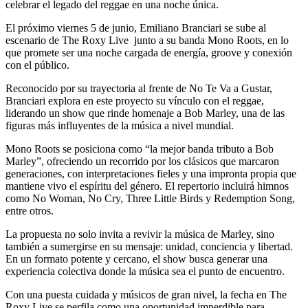
celebrar el legado del reggae en una noche única.
El próximo viernes 5 de junio,
Emiliano Branciari
se sube al
escenario de
The Roxy Live
junto a su banda
Mono Roots
, en lo
que promete ser una noche cargada de energía, groove y conexión
con el público.
Reconocido por su trayectoria al frente de
No Te Va a Gustar
,
Branciari explora en este proyecto su vínculo con el reggae,
liderando un show que rinde homenaje a Bob Marley, una de las
figuras más influyentes de la música a nivel mundial.
Mono Roots
se posiciona como “
la mejor banda tributo a Bob
Marley
”, ofreciendo un recorrido por los clásicos que marcaron
generaciones, con interpretaciones fieles y una impronta propia que
mantiene vivo el espíritu del género. El repertorio incluirá himnos
como No Woman, No Cry, Three Little Birds y Redemption Song,
entre otros.
La propuesta no solo invita a revivir la música de Marley, sino
también a sumergirse en su mensaje: unidad, conciencia y libertad.
En un formato potente y cercano, el show busca generar una
experiencia colectiva donde la música sea el punto de encuentro.
Con una puesta cuidada y músicos de gran nivel, la fecha en
The
Roxy Live
se perfila como una oportunidad imperdible para