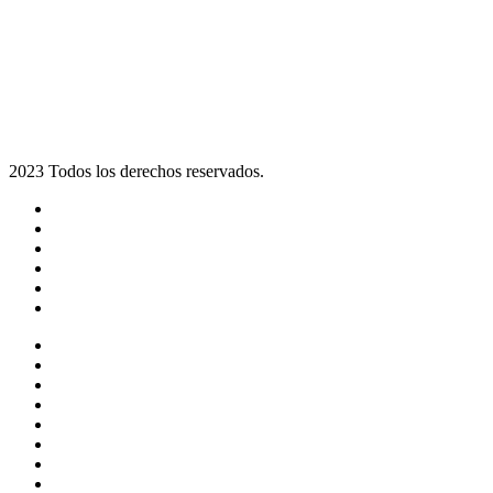
2023 Todos los derechos reservados.
Noticias
Eventos
Programas
Equipo
Tienda
Merchandising