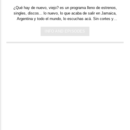
¿Qué hay de nuevo, viejo?
es un programa lleno de
estrenos,
singles, discos... lo nuevo,
lo que acaba de salir en
Jamaica,
Argentina y todo el mundo,
lo escuchas acá. Sin cortes y
conducido por:
Bugs Bunny,
el conejo de la suerte.
INFO AND EPISODES