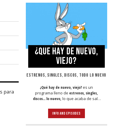
¿QUE HAY DE NUEVO,
VIEJO?
ESTRENOS, SINGLES, DISCOS, TODO LO NUEVO
¿Qué hay de nuevo, viejo?
es un
hs para
programa lleno de
estrenos, singles,
discos... lo nuevo,
lo que acaba de salir
en
Jamaica, Argentina y todo el mundo,
lo escuchas acá. Sin cortes y
INFO AND EPISODES
conducido por:
Bugs Bunny,
el conejo
de la suerte.