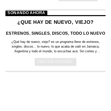
SONANDO AHORA
¿QUE HAY DE NUEVO, VIEJO?
ESTRENOS, SINGLES, DISCOS, TODO LO NUEVO
¿Qué hay de nuevo, viejo?
es un programa lleno de
estrenos,
singles, discos... lo nuevo,
lo que acaba de salir en
Jamaica,
Argentina y todo el mundo,
lo escuchas acá. Sin cortes y
conducido por:
Bugs Bunny,
el conejo de la suerte.
INFO AND EPISODES