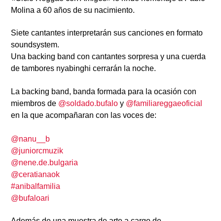
Molina a 60 años de su nacimiento.
Siete cantantes interpretarán sus canciones en formato
soundsystem.
Una backing band con cantantes sorpresa y una cuerda
de tambores nyabinghi cerrarán la noche.
La backing band, banda formada para la ocasión con
miembros de
@soldado.bufalo
y
@familiareggaeoficial
en la que acompañaran con las voces de:
@nanu__b
@juniorcmu
zik
@nene.de.bulgaria
@ceratianaok
#anibalfamilia
@bufaloari
Además de una muestra de arte a cargo de