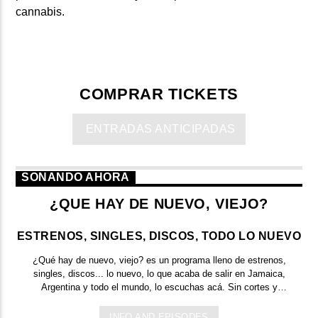
cannabis.
COMPRAR TICKETS
ENTRADAS ANTICIPADAS
SONANDO AHORA
¿QUE HAY DE NUEVO, VIEJO?
ESTRENOS, SINGLES, DISCOS, TODO LO NUEVO
¿Qué hay de nuevo, viejo?
es un programa lleno de
estrenos,
singles, discos... lo nuevo,
lo que acaba de salir en
Jamaica,
Argentina y todo el mundo,
lo escuchas acá. Sin cortes y
conducido por:
Bugs Bunny,
el conejo de la suerte.
INFO AND EPISODES