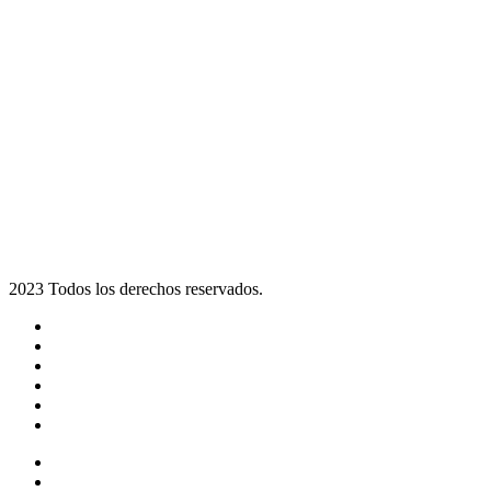
2023 Todos los derechos reservados.
Noticias
Eventos
Programas
Equipo
Tienda
Merchandising