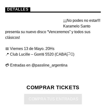
DETALLES
¡¡¡No podes no estar!!!
Karamelo Santo
presenta su nuevo disco
“Venceremos”
y todos sus
clásicos!
📅 Viernes 13 de Mayo. 20Hs
📍 Club Lucille – Gorriti 5520 (CABA🏳️‍⚧️)
💳 Entradas en @passline_argentina
COMPRAR TICKETS
COMPRA TUS ENTRADAS