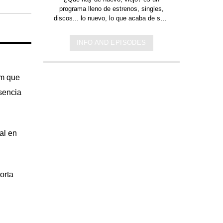
programa lleno de
estrenos, singles,
discos... lo nuevo,
lo que acaba de salir
en
Jamaica, Argentina y todo el mundo,
lo escuchas acá. Sin cortes y
INFO AND EPISODES
conducido por:
Bugs Bunny,
el conejo
de la suerte.
um que
sencia
al en
orta