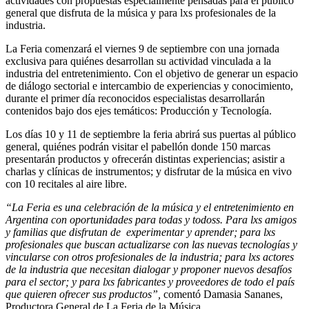
actividades con propuestas especialmente pensadas para el público
general que disfruta de la música y para lxs profesionales de la
industria.
La Feria comenzará el viernes 9 de septiembre con una jornada
exclusiva para quiénes desarrollan su actividad vinculada a la
industria del entretenimiento. Con el objetivo de generar un espacio
de diálogo sectorial e intercambio de experiencias y conocimiento,
durante el primer día reconocidos especialistas desarrollarán
contenidos bajo dos ejes temáticos:
Producción y Tecnología.
Los días
10 y 11 de septiembre
la feria abrirá sus puertas al público
general, quiénes podrán visitar el pabellón donde
150 marcas
presentarán productos
y ofrecerán distintas experiencias; asistir a
charlas y clínicas de instrumentos; y disfrutar de la música en vivo
con
10 recitales al aire libre.
“La Feria es una celebración de la música y el entretenimiento en
Argentina con oportunidades para todas y todoss. Para lxs amigos
y familias que disfrutan de experimentar y aprender; para lxs
profesionales que buscan actualizarse con las nuevas tecnologías y
vincularse con otros profesionales de la industria; para lxs actores
de la industria que necesitan dialogar y proponer nuevos desafíos
para el sector; y para lxs fabricantes y proveedores de todo el país
que quieren ofrecer sus productos”,
comentó Damasia Sananes,
Productora General de La Feria de la Música.