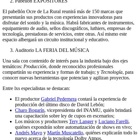
Pabellón EXPOSITORES
El pabellón Ocre de La Rural reunirá más de 150 marcas que
presentarán sus productos con experiencias innovadoras para
disfrutar del sonido y la música. Habrá fabricantes de instrumentos,
equipamiento de audio, sellos discográficos, luthiers, empresas de
tecnología, prestadoras de servicios, entre otras. Así mismo este
espacio albergará un circuito institucional y educativo.
Auditorio LA FERIA DEL MÚSICA
Una sala con contenido de interés para la industria bajo dos ejes
temáticos:
Producción
, donde reconocidxs profesionales
compartirán su experiencia y formas de trabajo; y
Tecnología
, para
conocer nuevas herramientas que potencian y agilizan proyectos.
Entre lxs especialistas se destacan:
El productor
Gabriel Pedernera
contará la experiencia de
producción del último disco de David Lebón;
Charo Bogarín
, vicepresidenta del INAMU, quién brindará
una capacitación sobre ley de cupos en escenarios;
Los músicos y productores
Tery Langer
y
Luciano Farelli
,
quiénes expondrán sobre automatización de shows en vivo;
Andrés Mayo
y
Martín Muscatello
, quiénes explicarán todo lo
nuevo acerca de la tecnología Dolby Atmos.