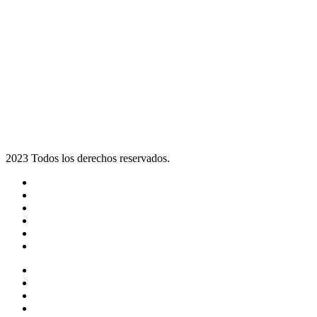
2023 Todos los derechos reservados.
Noticias
Eventos
Programas
Equipo
Tienda
Merchandising