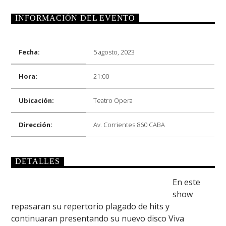
INFORMACIÓN DEL EVENTO
Fecha:
5 agosto, 2023
Radio
Hora:
21:00
Ubicación:
Teatro Opera
Dirección:
Av. Corrientes 860 CABA
DETALLES
En este
show
repasaran su repertorio plagado de hits y
continuaran presentando su nuevo disco Viva