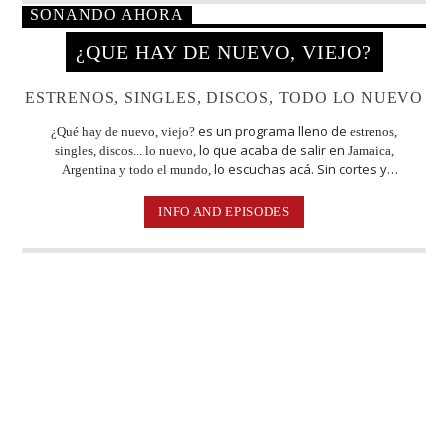
SONANDO AHORA
¿QUE HAY DE NUEVO, VIEJO?
ESTRENOS, SINGLES, DISCOS, TODO LO NUEVO
es un programa lleno de
¿Qué hay de nuevo, viejo?
estrenos,
lo que acaba de salir en
singles, discos... lo nuevo,
Jamaica,
lo escuchas acá. Sin cortes y
Argentina y todo el mundo,
conducido por:
el conejo de la suerte.
Bugs Bunny,
INFO AND EPISODES