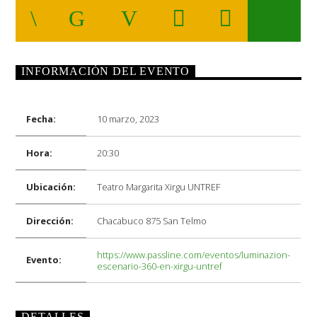
INFORMACIÓN DEL EVENTO
Radio
Fecha:
10 marzo, 2023
Hora:
20:30
Ubicación:
Teatro Margarita Xirgu UNTREF
Dirección:
Chacabuco 875 San Telmo
https://www.passline.com/eventos/luminazion-
Evento:
escenario-360-en-xirgu-untref
DETALLES