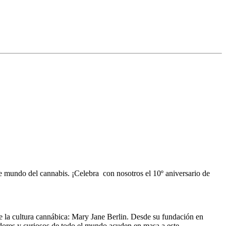
nte mundo del cannabis. ¡Celebra con nosotros
el 10º aniversario de
e la cultura cannábica:
Mary Jane Berlin
. Desde su fundación en
dores y curiosos de todo el mundo acuden en masa a este