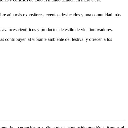
cubre aún más expositores, eventos destacados y una comunidad más
 avances científicos y productos de estilo de vida innovadores.
as contribuyen al vibrante ambiente del festival y ofrecen a los
l mundo,
lo escuchas acá. Sin cortes y conducido por:
Bugs Bunny,
el