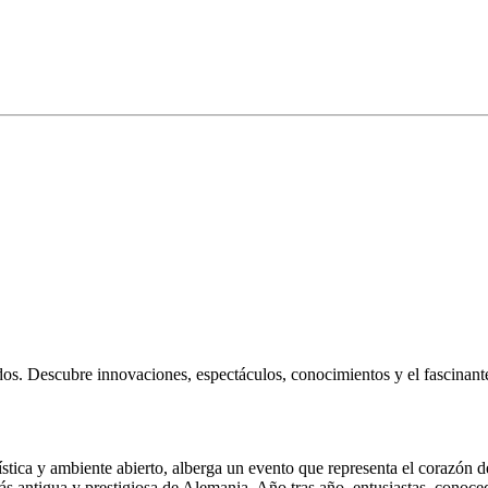
idos. Descubre innovaciones, espectáculos, conocimientos y el fascina
ística y ambiente abierto, alberga un
evento
que representa el corazón d
ás antigua y prestigiosa
de Alemania. Año tras año, entusiastas, conoce