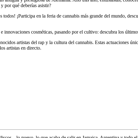
y por qué deberías asistir?
 todos! ¡Participa en la feria de cannabis más grande del mundo, des
 innovaciones cosméticas, pasando por el cultivo: descubra los últimos
ocidos artistas del rap y la
cultura del cannabis
. Estas actuaciones únic
s artistas en directo.
discos... lo nuevo,
lo que acaba de salir en
Jamaica, Argentina y todo e