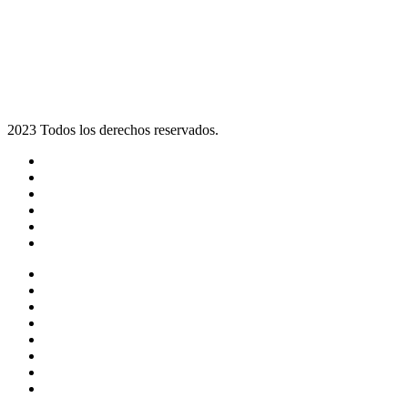
2023 Todos los derechos reservados.
Noticias
Eventos
Programas
Equipo
Tienda
Merchandising