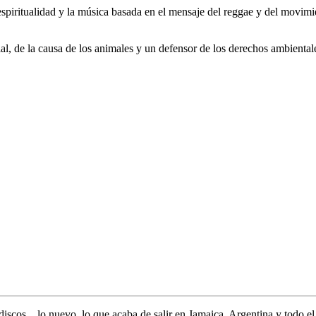
espiritualidad y la música basada en el mensaje del reggae y del movimi
cial, de la causa de los animales y un defensor de los derechos ambien
discos... lo nuevo,
lo que acaba de salir en
Jamaica, Argentina y todo e