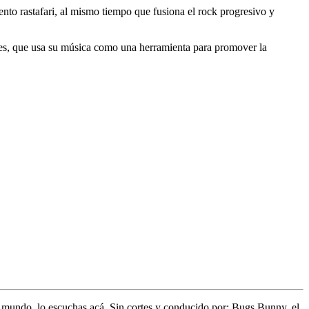
ento rastafari, al mismo tiempo que fusiona el rock progresivo y
tales, que usa su música como una herramienta para promover la
l mundo,
lo escuchas acá. Sin cortes y conducido por:
Bugs Bunny,
el