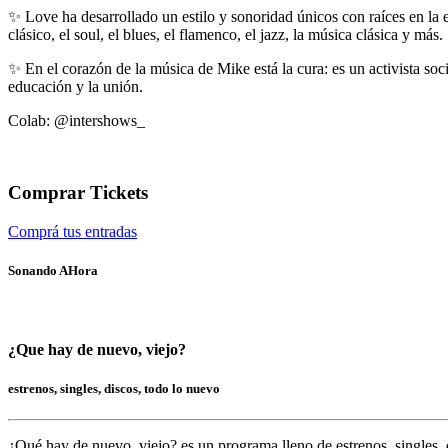
✨ Love ha desarrollado un estilo y sonoridad únicos con raíces en la 
clásico, el soul, el blues, el flamenco, el jazz, la música clásica y más.
✨ En el corazón de la música de Mike está la cura: es un activista so
educación y la unión.
Colab: @intershows_
Comprar Tickets
Comprá tus entradas
Sonando AHora
¿Que hay de nuevo, viejo?
estrenos, singles, discos, todo lo nuevo
¿Qué hay de nuevo, viejo?
es un programa lleno de
estrenos, singles, 