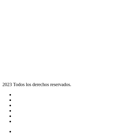
2023 Todos los derechos reservados.
Noticias
Eventos
Programas
Equipo
Tienda
Merchandising