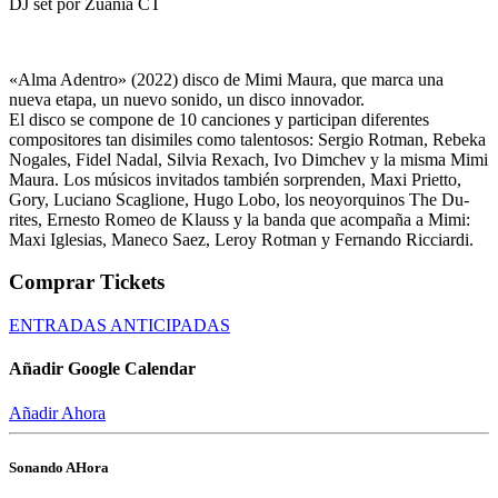
DJ set por Zuania CT
«
Alma Adentro
» (2022) disco de Mimi Maura, que marca una
nueva etapa, un nuevo sonido, un disco innovador.
El disco se compone de 10 canciones y participan diferentes
compositores tan disimiles como talentosos:
Sergio Rotman, Rebeka
Nogales, Fidel Nadal, Silvia Rexach, Ivo Dimchev
y la misma Mimi
Maura. Los músicos invitados también sorprenden,
Maxi Prietto,
Gory, Luciano Scaglione, Hugo Lobo, los neoyorquinos The Du-
rites, Ernesto Romeo de Klauss
y la banda que acompaña a Mimi:
Maxi Iglesias, Maneco Saez, Leroy Rotman y Fernando Ricciardi
.
Comprar Tickets
ENTRADAS ANTICIPADAS
Añadir Google Calendar
Añadir Ahora
Sonando AHora