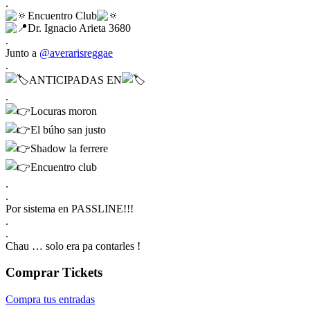
.
Encuentro Club
Dr. Ignacio Arieta 3680
.
Junto a
@averarisreggae
.
ANTICIPADAS EN
.
Locuras moron
El búho san justo
Shadow la ferrere
Encuentro club
.
.
Por sistema en PASSLINE!!!
.
.
Chau … solo era pa contarles !
Comprar Tickets
Compra tus entradas