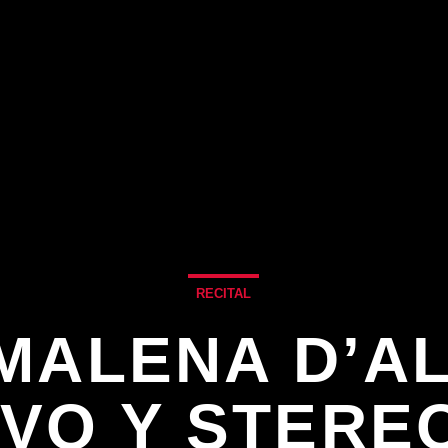
RECITAL
MALENA D’AL
IVO Y STERE