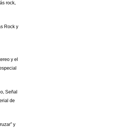
ás rock,
ás Rock
y
ereo y el
especial
io, Señal
rial de
ruzar” y