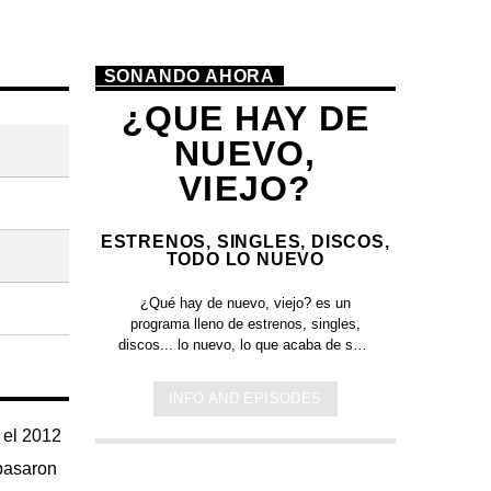
SONANDO AHORA
¿QUE HAY DE
NUEVO,
VIEJO?
ESTRENOS, SINGLES, DISCOS,
TODO LO NUEVO
¿Qué hay de nuevo, viejo?
es un
programa lleno de
estrenos, singles,
discos... lo nuevo,
lo que acaba de salir
en
Jamaica, Argentina y todo el mundo,
lo escuchas acá. Sin cortes y
INFO AND EPISODES
conducido por:
Bugs Bunny,
el conejo
de la suerte.
 el 2012
 pasaron