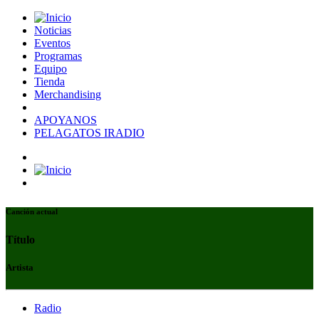
Noticias
Eventos
Programas
Equipo
Tienda
Merchandising
APOYANOS
PELAGATOS IRADIO
Canción actual
Título
Artista
Radio