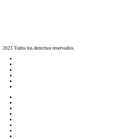
2023 Todos los derechos reservados.
Noticias
Eventos
Programas
Equipo
Tienda
Merchandising