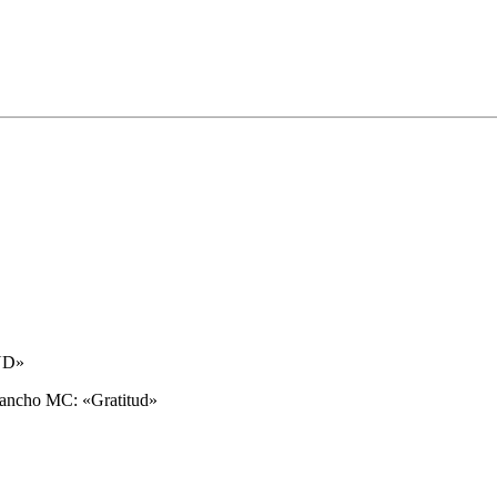
UD»
 Rancho MC: «Gratitud»