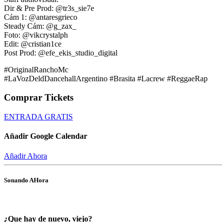
Dir & Pre Prod: @tr3s_sie7e
Cám 1: @antaresgrieco
Steady Cám: @g_zax_
Foto: @vikcrystalph
Edit: @cristian1ce
Post Prod: @efe_ekis_studio_digital
#OriginalRanchoMc
#LaVozDeldDancehallArgentino #Brasita #Lacrew #ReggaeRap
Comprar Tickets
ENTRADA GRATIS
Añadir Google Calendar
Añadir Ahora
Sonando AHora
¿Que hay de nuevo, viejo?