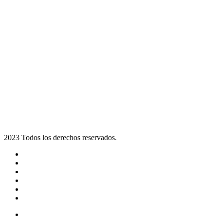
2023 Todos los derechos reservados.
Noticias
Eventos
Programas
Equipo
Tienda
Merchandising