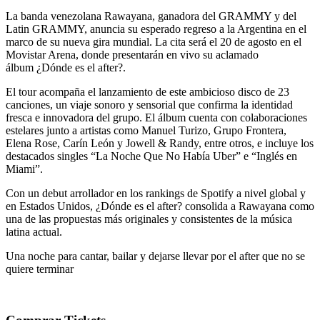
La banda venezolana
Rawayana
, ganadora del
GRAMMY y del
Latin GRAMMY
, anuncia su esperado regreso a la Argentina en el
marco de su nueva gira mundial. La cita será el
20 de agosto en el
Movistar Arena
, donde presentarán en vivo su aclamado
álbum
¿Dónde es el after?
.
El tour acompaña el lanzamiento de este ambicioso disco de
23
canciones
, un viaje sonoro y sensorial que confirma la identidad
fresca e innovadora del grupo. El álbum cuenta con colaboraciones
estelares junto a artistas como
Manuel Turizo, Grupo Frontera,
Elena Rose, Carín León
y
Jowell & Randy
, entre otros, e incluye los
destacados singles
“La Noche Que No Había Uber”
e
“Inglés en
Miami”
.
Con un debut arrollador en los rankings de
Spotify
a nivel global y
en Estados Unidos,
¿Dónde es el after?
consolida a Rawayana como
una de las propuestas más originales y consistentes de la música
latina actual.
Una noche para cantar, bailar y dejarse llevar por el after que no se
quiere terminar