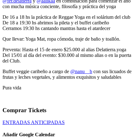
@fer.delatierra
y
@aalikaa
en combinación para comenzar el año
con mucha música conciente, filosofía y práctica del yoga
De 16 a 18 hs la práctica de
Reggae Yoga
en el solárium del club
De 18 a 19:30 hs abrimos la pileta y el buffet caribeño
Cerramos 19:30 hs cantando mantras hasta el atardecer
Que llevar: Yoga Mat, ropa cómoda, traje de baño y toallón.
Preventa: Hasta el 15 de enero $25.000 al alias Delatierra.yoga
Del 15/01 al día del evento: $30.000 al mismo alias o en la puerta
del Club.
Buffet veggie caribeño a cargo de
@nanu__b
con sus licuados de
frutas y leches vegetales, y alimentos exquisitos y saludables
Pura vida
Comprar Tickets
ENTRADAS ANTICIPADAS
Añadir Google Calendar