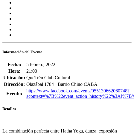
Información del Evento
Fecha:
5 febrero, 2022
Hora:
21:00
Ubicación:
QueTrén Club Cultural
Dirección:
Olazábal 1784 - Barrio Chino CABA
https://www.facebook.com/events/955139662060748?
Evento:
acontext=%7B%22event_action_history%22%3A[%7
Detalles
La combinación perfecta entre Hatha Yoga, danza, expresión