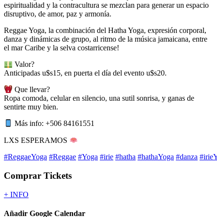
espiritualidad y la contracultura se mezclan para generar un espacio
disruptivo, de amor, paz y armonía.
Reggae Yoga
, la combinación del Hatha Yoga, expresión corporal,
danza y dinámicas de grupo, al ritmo de la música jamaicana, entre
el mar Caribe y la selva costarricense!
Valor?
Anticipadas u$s15, en puerta el día del evento u$s20.
Que llevar?
Ropa comoda, celular en silencio, una sutil sonrisa, y ganas de
sentirte muy bien.
Más info: +506 84161551
LXS ESPERAMOS
#ReggaeYoga
#Reggae
#Yoga
#irie
#hatha
#hathaYoga
#danza
#irie
Comprar Tickets
+ INFO
Añadir Google Calendar