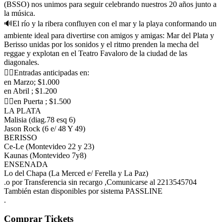
(BSSO) nos unimos para seguir celebrando nuestros 20 años junto a
la música.
🔊El río y la ribera confluyen con el mar y la playa conformando un
ambiente ideal para divertirse con amigos y amigas: Mar del Plata y
Berisso unidas por los sonidos y el ritmo prenden la mecha del
reggae y explotan en el Teatro Favaloro de la ciudad de las
diagonales.
👉🏾Entradas anticipadas en:
en Marzo; $1.000
en Abril ; $1.200
👉🏾en Puerta ; $1.500
LA PLATA
Malisia (diag.78 esq 6)
Jason Rock (6 e/ 48 Y 49)
BERISSO
Ce-Le (Montevideo 22 y 23)
Kaunas (Montevideo 7y8)
ENSENADA
Lo del Chapa (La Merced e/ Ferella y La Paz)
.o por Transferencia sin recargo ,Comunicarse al 2213545704
También estan disponibles por sistema PASSLINE
.
Comprar Tickets