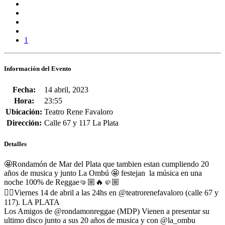
1
Información del Evento
Fecha:
14 abril, 2023
Hora:
23:55
Ubicación:
Teatro Rene Favaloro
Dirección:
Calle 67 y 117 La Plata
Detalles
🤩Rondamón de Mar del Plata que tambien estan cumpliendo 20
años de musica y junto La Ombú 🤩 festejan la música en una
noche 100% de Reggae🤜🏼🔥🤛🏼
👉🏾Viernes 14 de abril a las 24hs en @teatrorenefavaloro (calle 67 y
117). LA PLATA
Los Amigos de @rondamonreggae (MDP) Vienen a presentar su
ultimo disco junto a sus 20 años de musica y con @la_ombu