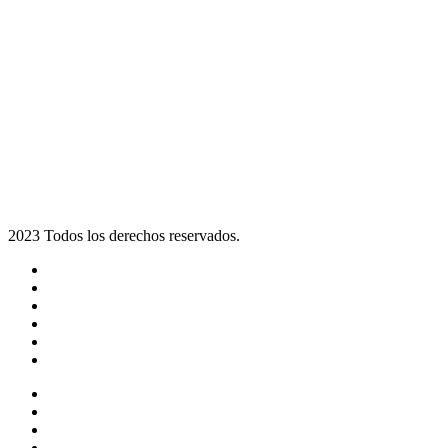
2023 Todos los derechos reservados.
Noticias
Eventos
Programas
Equipo
Tienda
Merchandising