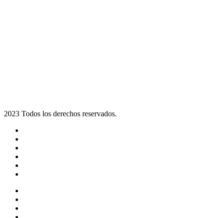
2023 Todos los derechos reservados.
Noticias
Eventos
Programas
Equipo
Tienda
Merchandising