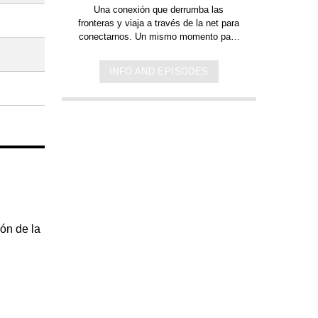
Una conexión que derrumba las
fronteras y viaja a través de la net para
conectarnos.
Un mismo momento para
vivir el vivo y directo de Lunes Feliz.
INFO AND EPISODES
ón de la