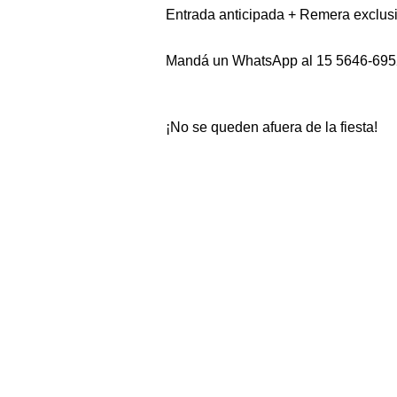
Entrada anticipada + Remera exclus
Mandá un WhatsApp al 15 5646-6952 p
¡No se queden afuera de la fiesta!
Barra Economica!
Comidita rica!!!
Terraza y vinilos
#Jamaicaderos
#VuelvenLosPibes
#