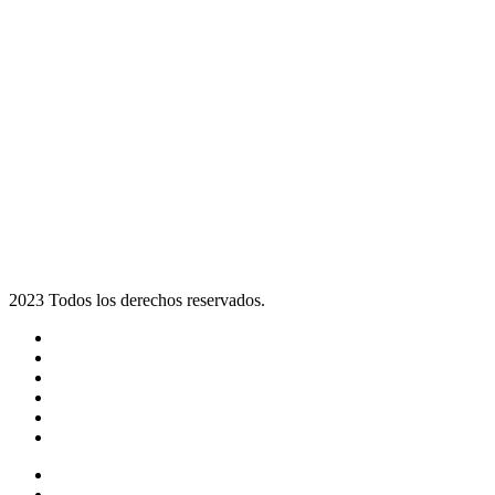
2023 Todos los derechos reservados.
Noticias
Eventos
Programas
Equipo
Tienda
Merchandising