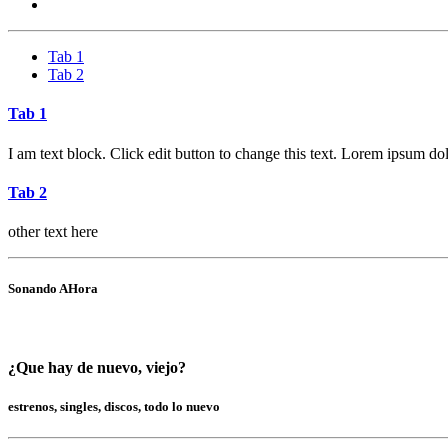
Tab 1
Tab 2
Tab 1
I am text block. Click edit button to change this text. Lorem ipsum dolo
Tab 2
other text here
Sonando AHora
¿Que hay de nuevo, viejo?
estrenos, singles, discos, todo lo nuevo