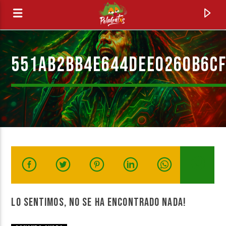
551AB2BB4E644DEE0260B6C
0:00
CANCIÓN ACTUAL
LO SENTIMOS, NO SE HA ENCONTRADO NADA!
PELAGATOS IRADIO