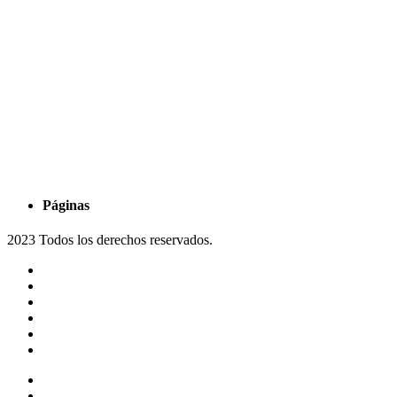
Páginas
2023 Todos los derechos reservados.
Noticias
Eventos
Programas
Equipo
Tienda
Merchandising