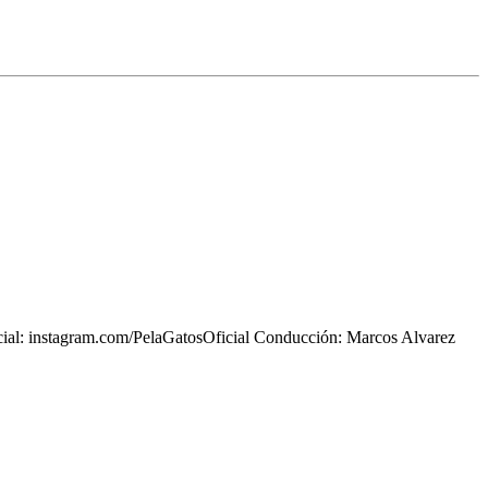
icial: instagram.com/PelaGatosOficial Conducción: Marcos Alvarez
ana, La Zimbabwe y más