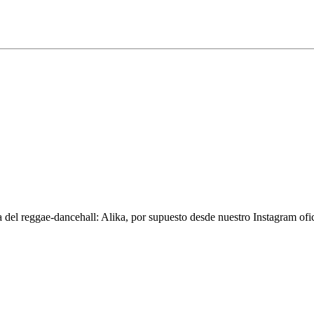
del reggae-dancehall: Alika, por supuesto desde nuestro Instagram of
Cultura Profética, Los Pericos, Zona Ganjah, Gondw