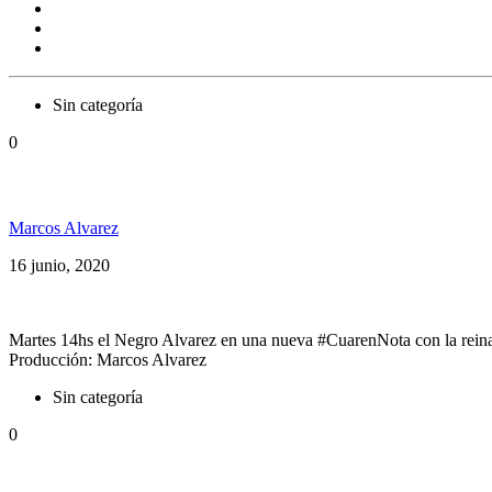
Sin categoría
0
Alika en una nueva #CuarenNota
Marcos Alvarez
16 junio, 2020
Martes 14hs el Negro Alvarez en una nueva #CuarenNota con la reina 
Producción: Marcos Alvarez
Sin categoría
0
Bob Marley según: Los Cafres, Nonpalidece, Alika, 