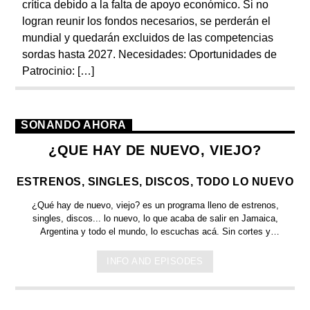
crítica debido a la falta de apoyo económico. Si no
logran reunir los fondos necesarios, se perderán el
mundial y quedarán excluidos de las competencias
sordas hasta 2027. Necesidades: Oportunidades de
Patrocinio: […]
SONANDO AHORA
¿QUE HAY DE NUEVO, VIEJO?
ESTRENOS, SINGLES, DISCOS, TODO LO NUEVO
¿Qué hay de nuevo, viejo?
es un programa lleno de
estrenos,
singles, discos... lo nuevo,
lo que acaba de salir en
Jamaica,
Argentina y todo el mundo,
lo escuchas acá. Sin cortes y
conducido por:
Bugs Bunny,
el conejo de la suerte.
INFO AND EPISODES