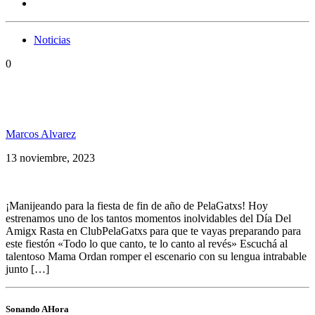
Noticias
0
Mama Ordan ft. Dj Nelson junto a LGDG en Club
PelaGatxs
Marcos Alvarez
13 noviembre, 2023
¡Manijeando para la fiesta de fin de año de PelaGatxs! Hoy
estrenamos uno de los tantos momentos inolvidables del Día Del
Amigx Rasta en ClubPelaGatxs para que te vayas preparando para
este fiestón «Todo lo que canto, te lo canto al revés» Escuchá al
talentoso Mama Ordan romper el escenario con su lengua intrabable
junto […]
Sonando AHora