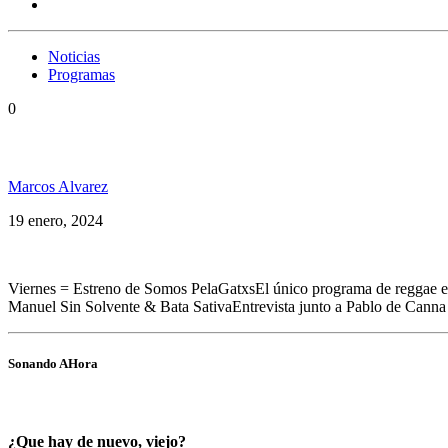
Noticias
Programas
0
Especial Expo Cannabis Vol 3 y más en Somos PelaG
Marcos Alvarez
19 enero, 2024
Viernes = Estreno de Somos PelaGatxsEl único programa de reggae e
Manuel Sin Solvente & Bata SativaEntrevista junto a Pablo de Cann
Sonando AHora
¿Que hay de nuevo, viejo?