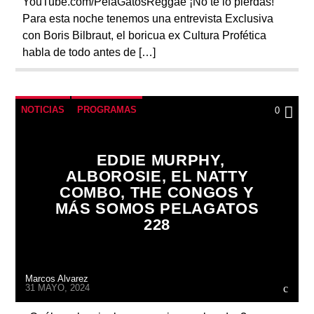
YouTube.com/PelaGatosReggae ¡No te lo pierdas!
Para esta noche tenemos una entrevista Exclusiva
con Boris Bilbraut, el boricua ex Cultura Profética
habla de todo antes de […]
NOTICIAS
PROGRAMAS
0
EDDIE MURPHY,
ALBOROSIE, EL NATTY
COMBO, THE CONGOS Y
MÁS SOMOS PELAGATOS
228
Marcos Alvarez
31 MAYO, 2024