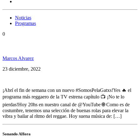
Noticias
Programas
0
Somos PelaGatxs 172, Especial Expo Cannabis
Marcos Alvarez
23 diciembre, 2022
¡Abrí el fin de semana con un nuevo #SomosPelaGatxs!Yes 🔥 el
programa más reggaero de la TV estrena capítulo 📺 ¡No te lo
pierdas!Hoy 20hs en nuestro canal de @YouTube 🌐 Como es de
costumbre, tenemos una selección de buenas rolas para elevar la
vibra y bailar al rítmo del reggae. Hoy suena música de: […]
Sonando AHora